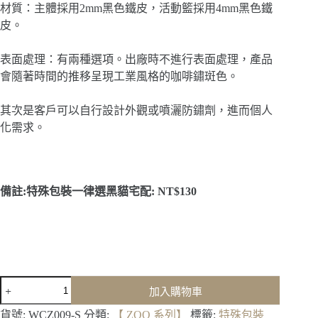
材質：主體採用2mm黑色鐵皮，活動籃採用4mm黑色鐵
皮。
表面處理：有兩種選項。出廠時不進行表面處理，產品
會隨著時間的推移呈現工業風格的咖啡鏽斑色。
其次是客戶可以自行設計外觀或噴灑防鏽劑，進而個人
化需求。
備註:特殊包裝一律選黑貓宅配: NT$130
Ｍ
加入購物車
Ｉ
Ｎ
貨號:
WCZ009-S
分類:
【 ZOO 系列】
標籤:
特殊包裝