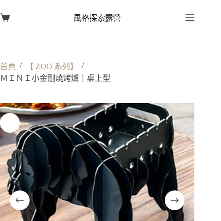
跳
至
風格探索露營
購
主
物
要
車
內
容
/
/
首頁
【 ZOO 系列】
ＭＩＮＩ小金剛燒烤爐｜桌上型