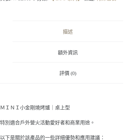
Ｉ
小
金
剛
燒
描述
烤
爐
｜
額外資訊
桌
上
型
評價 (0)
數
量
ＭＩＮＩ小金剛燒烤爐｜桌上型
特別適合戶外營火活動愛好者和商業用途。
以下是關於該產品的一些詳細優勢和應用建議：